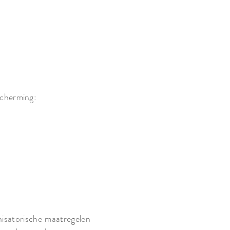
scherming:
nisatorische maatregelen