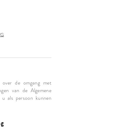
AVG
 u over de omgang met
ingen van de Algemene
e u als persoon kunnen
ng