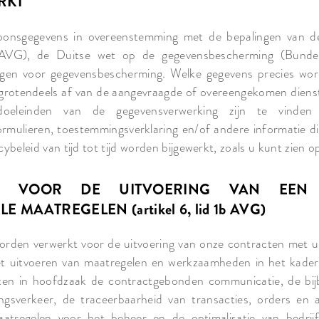
RKT
oonsgegevens in overeenstemming met de bepalingen van d
(AVG), de Duitse wet op de gegevensbescherming (Bundes
ngen voor gegevensbescherming. Welke gegevens precies wo
grotendeels af van de aangevraagde of overeengekomen dienst
oeleinden van de gegevensverwerking zijn te vinden i
mulieren, toestemmingsverklaring en/of andere informatie di
ybeleid van tijd tot tijd worden bijgewerkt, zoals u kunt zien o
EN VOOR DE UITVOERING VAN EEN
MAATREGELEN (artikel 6, lid 1b AVG)
rden verwerkt voor de uitvoering van onze contracten met u 
et uitvoeren van maatregelen en werkzaamheden in het kader
ten in hoofdzaak de contractgebonden communicatie, de bij
ingsverkeer, de traceerbaarheid van transacties, orders en
atregelen voor het beheer en de optimalisatie van bedrij