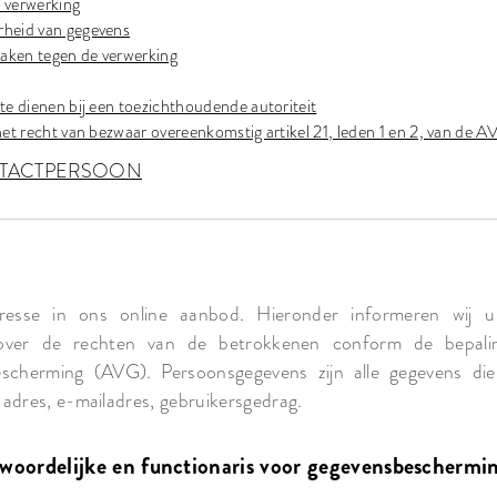
 verwerking
rheid van gegevens
aken tegen de verwerking
te dienen bij een toezichthoudende autoriteit
het recht van bezwaar overeenkomstig artikel 21, leden 1 en 2, van de 
NTACTPERSOON
resse in ons online aanbod. Hieronder informeren wij
over de rechten van de betrokkenen conform de bepal
escherming (AVG). Persoonsgegevens zijn alle gegevens di
, adres, e-mailadres, gebruikersgedrag.
twoordelijke en functionaris voor gegevensbeschermi