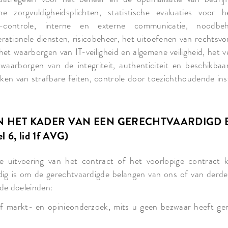
e zorgvuldigheidsplichten, statistische evaluaties voor 
 -controle, interne en externe communicatie, noodb
erationele diensten, risicobeheer, het uitoefenen van rechtsvo
, het waarborgen van IT-veiligheid en algemene veiligheid, het v
waarborgen van de integriteit, authenticiteit en beschikba
n van strafbare feiten, controle door toezichthoudende ins
IN HET KADER VAN EEN GERECHTVAARDIGD
 6, lid 1f AVG)
e uitvoering van het contract of het voorlopige contract
dig is om de gerechtvaardigde belangen van ons of van derd
nde doeleinden:
f markt- en opinieonderzoek, mits u geen bezwaar heeft ge