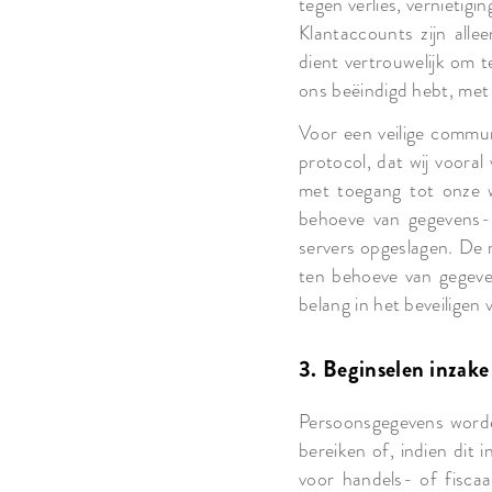
tegen verlies, vernietig
Klantaccounts zijn all
dient vertrouwelijk om 
ons beëindigd hebt, met
Voor een veilige commun
protocol, dat wij voora
met toegang tot onze we
behoeve van gegevens- e
servers opgeslagen. De 
ten behoeve van gegeven
belang in het beveilige
3. Beginselen inzake
Persoonsgegevens worden
bereiken of, indien dit
voor handels- of fiscaa