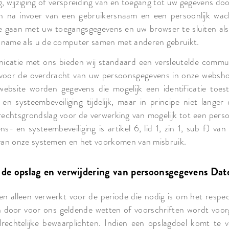
ing, wijziging of verspreiding van en toegang tot uw gegevens 
een na invoer van een gebruikersnaam en een persoonlijk wac
te gaan met uw toegangsgegevens en uw browser te sluiten a
 name als u de computer samen met anderen gebruikt.
icatie met ons bieden wij standaard een versleutelde commu
l voor de overdracht van uw persoonsgegevens in onze websh
bsite worden gegevens die mogelijk een identificatie toest
n systeembeveiliging tijdelijk, maar in principe niet lang
rechtsgrondslag voor de verwerking van mogelijk tot een pers
s- en systeembeveiliging is artikel 6, lid 1, zin 1, sub f) va
n van onze systemen en het voorkomen van misbruik.
 de opslag en verwijdering van persoonsgegevens Dat
 alleen verwerkt voor de periode die nodig is om het respec
 in door voor ons geldende wetten of voorschriften wordt voor
lrechtelijke bewaarplichten. Indien een opslagdoel komt te ve