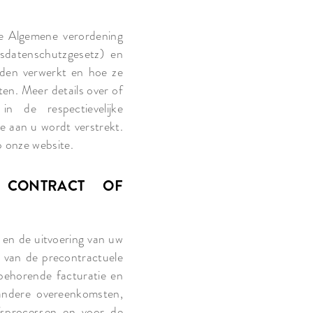
e Algemene verordening
datenschutzgesetz) en
rden verwerkt en hoe ze
en. Meer details over of
n de respectievelijke
e aan u wordt verstrekt.
p onze website.
 CONTRACT OF
en de uitvoering van uw
 van de precontractuele
behorende facturatie en
 andere overeenkomsten,
fsprocessen en voor de