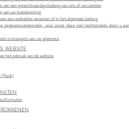
er van een gerechtvaardigd belang van ons of van derden
der van uw toestemming
en aan wettelijke vereisten of in het algemeen belang
e gegevenscategorieën, voor zover deze niet rechtstreeks door u aan
ieën ontvangers van uw gegevens
ZE WEBSITE
er het gebruik van de website
(Piwik)
IENSTEN
actformulier
ETROKKENEN