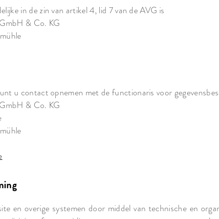
ijke in de zin van artikel 4, lid 7 van de AVG is
 GmbH & Co. KG
rmühle
kunt u contact opnemen met de functionaris voor gegevensbe
 GmbH & Co. KG
e
rmühle
e
ming
site en overige systemen door middel van technische en orga