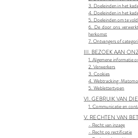
3. Doeleinden in het kad
4. Doeleinden in het ka
5. Doeleinden om te voldo
6. De door ons verwerkt
herkomst
7. Ontvangers of categor
III. BEZOEK AAN ON
1. Algemene informatie ov
2. Verwerkers
3. Cookies
4. Webtracking: Matomo 
5. Weblettertypen
VI. GEBRUIK VAN D
1. Communicatie en cont
V. RECHTEN VAN B
- Recht van inzage
- Recht op rectificatie