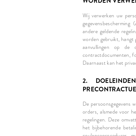
WORDEN VERWE
Wij verwerken uw pers
gegevensbescherming 
andere geldende regeli
worden gebruikt, hangt 
aanvullingen op de d
contractdocumenten, for
Daarnaast kan het privac
2. DOELEIND
PRECONTRACTUELE 
De persoonsgegevens wo
orders, alsmede voor h
regelingen. Deze omvat
het bijbehorende betal
coulanceprocedures, ma