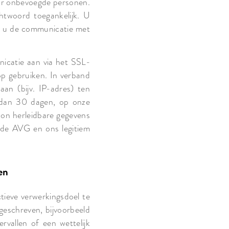
door onbevoegde personen.
htwoord toegankelijk. U
ls u de communicatie met
nicatie aan via het SSL-
op gebruiken. In verband
aan (bijv. IP-adres) ten
er dan 30 dagen, op onze
oon herleidbare gegevens
n de AVG en ons legitiem
en
tieve verwerkingsdoel te
geschreven, bijvoorbeeld
rvallen of een wettelijk