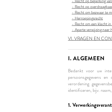
- Recht op beperking van
- Recht op overdraagbaa
- Recht om bezwaar te m
- Herroepingsrecht
- Recht om een klacht in 
- Aparte verwijzing naar 
VI. VRAGEN EN CO
I. ALGEMEEN
Bedankt voor uw inte
persoonsgegevens en 
verordening gegevensb
identificeren, bijv. naam
1. Verwerkingsveran