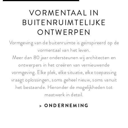
VORMENTAAL IN
BUITENRUIMTELIJKE
ONTWERPEN
Vormgeving van de buitenruimte is geïnspireerd op de
vormentaal van het leven.
Meer dan 80 jaar ondersteunen wij architecten en
ontwerpers in het creëren van vernieuwende
vormgeving. Elke plek, elke situatie, elke toepassing
vraagt oplossingen, soms geheel nieuw, soms vanuit
het bestaande. Hieronder de mogelijkheden tot
maatwerk in detail.
ONDERNEMING